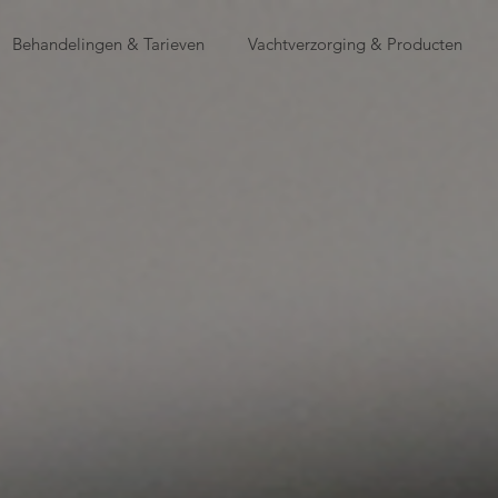
Behandelingen & Tarieven
Vachtverzorging & Producten